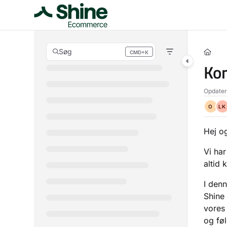
Documentation Index
Fetch the complete documentation index at:
https://docs.storebuddy.io/l
Use this file to discover all available pages before exploring further.
Søg
CMD+K
Press CMD+K to open search
Ko
Opdatere
O
LK
Hej o
Vi har
altid 
I den
Shine 
vores
og føl