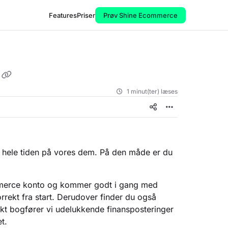
Features
Priser
Prøv Shine Ecommerce
1 minut(ter) læses
r hele tiden på vores dem. På den måde er du
ommerce konto og kommer godt i gang med
rrekt fra start. Derudover finder du også
t bogfører vi udelukkende finansposteringer
t.