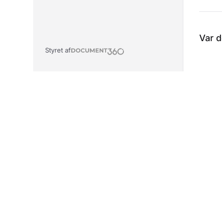
Var d
Styret af