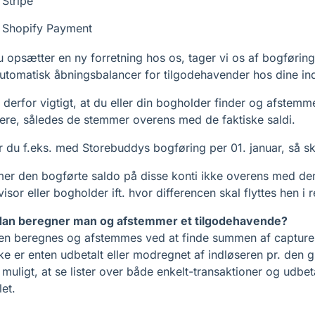
Stripe
Shopify Payment
 opsætter en ny forretning hos os, tager vi os af bogføring
utomatisk åbningsbalancer for tilgodehavender hos dine in
 derfor vigtigt, at du eller din bogholder finder og afstem
sere, således de stemmer overens med de faktiske saldi.
r du f.eks. med Storebuddys bogføring per 01. januar, så s
er den bogførte saldo på disse konti ikke overens med den
visor eller bogholder ift. hvor differencen skal flyttes hen i
an beregner man og afstemmer et tilgodehavende?
en beregnes og afstemmes ved at finde summen af captures 
ke er enten udbetalt eller modregnet af indløseren pr. den g
 muligt, at se lister over både enkelt-transaktioner og udbet
let.