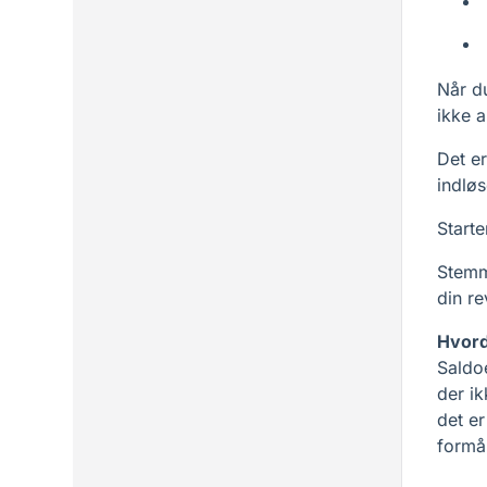
Når du
ikke a
Det er
indlø
Starte
Stemm
din re
Hvord
Saldo
der ik
det er
formå