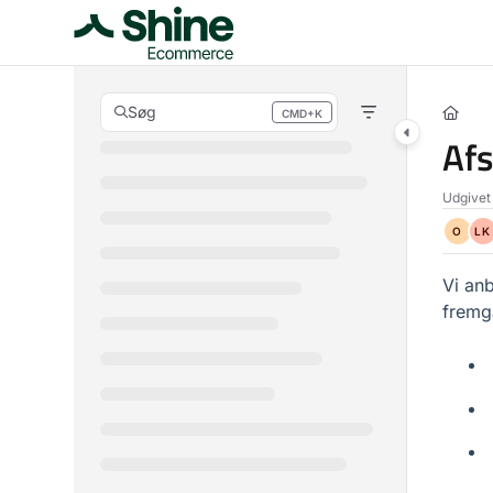
Documentation Index
Fetch the complete documentation index at:
https://docs.storebuddy.io/l
Use this file to discover all available pages before exploring further.
Søg
CMD+K
Press CMD+K to open search
Afs
Udgivet
O
LK
Vi anb
fremg