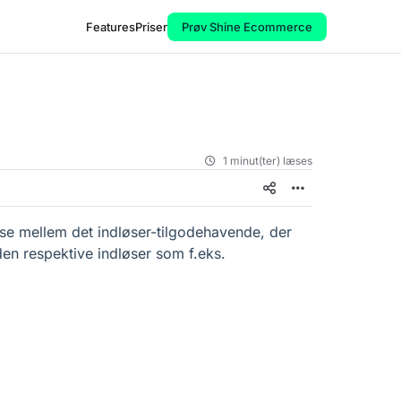
Features
Priser
Prøv Shine Ecommerce
1 minut(ter) læses
lse mellem det indløser-tilgodehavende, der
en respektive indløser som f.eks.