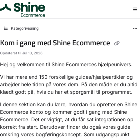
Documentation Index
Fetch the complete documentation index at:
https://docs.storebuddy.io/llms.txt
Use this file to discover all available pages before exploring further.
Kategorivisning
Kom i gang med Shine Ecommerce
Opdateret til
Jul 13, 2026
Hej og velkommen til Shine Ecommerces hjælpeunivers.
Vi har mere end 150 forskellige guides/hjælpeartikler og
arbejder hele tiden på vores dem. På den måde er du altid
klædt godt på, hvis du har et spørgsmål til programmet.
I denne sektion kan du lære, hvordan du opretter en Shine
Ecommerce konto og kommer godt i gang med Shine
Ecommerce. Det er vigtigt, at du får sat integrationen op
korrekt fra start. Derudover finder du også vores guide
omkring vores bogføringskoncept. Som udgangspunkt