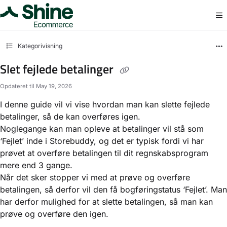
Documentation Index
Fetch the complete documentation index at:
https://docs.storebuddy.io/llms.txt
Use this file to discover all available pages before exploring further.
Kategorivisning
Slet fejlede betalinger
Opdateret til
May 19, 2026
I denne guide vil vi vise hvordan man kan slette fejlede
betalinger, så de kan overføres igen.
Noglegange kan man opleve at betalinger vil stå som
‘Fejlet’ inde i Storebuddy, og det er typisk fordi vi har
prøvet at overføre betalingen til dit regnskabsprogram
mere end 3 gange.
Når det sker stopper vi med at prøve og overføre
betalingen, så derfor vil den få bogføringstatus ‘Fejlet’. Man
har derfor mulighed for at slette betalingen, så man kan
prøve og overføre den igen.