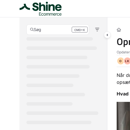
Documentation Index
Fetch the complete documentation index at:
https://docs.storebuddy.io/l
Use this file to discover all available pages before exploring further.
Søg
CMD+K
Press CMD+K to open search
Opr
Opdatere
O
LK
Når du
opsætn
Hvad 