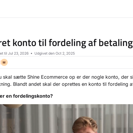
lms.txt
et konto til fordeling af betalin
t til
Jul 23, 2026
Udgivet den Oct 2, 2025
M
 skal sætte Shine Ecommerce op er der nogle konto, der ska
ing. Blandt andet skal der oprettes en konto til fordeling a
er en fordelingskonto?