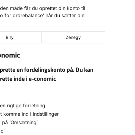
den måde får du oprettet din konto til
o for ordrebalance’ når du sætter din
Billy
Zenegy
conomic
 oprette en fordelingskonto på. Du kan
rette inde i e-conomic
n rigtige forretning
at komme ind i indstillinger
k på ‘Omsætning’
c’