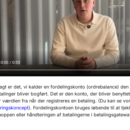
agt er det, vi kalder en fordelingskonto (ordrebalance) den ko
alinger bliver bogført. Det er den konto, der bliver benytt
r værdien fra når der registreres en betaling. (Du kan se v
ringskoncept
). Fordelingskontoen bruges løbende til at tjek
oppen eller håndteringen af betalingerne i betalingsgatewa