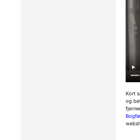
Kort s
og bet
fjerne
Bogfø
websh