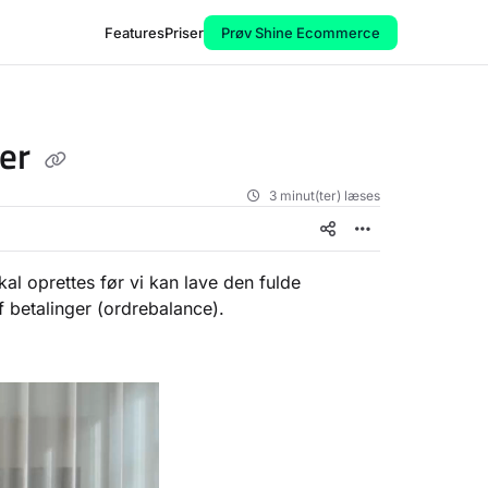
Features
Priser
Prøv Shine Ecommerce
ger
3 minut(ter) læses
l oprettes før vi kan lave den fulde
f betalinger (ordrebalance).