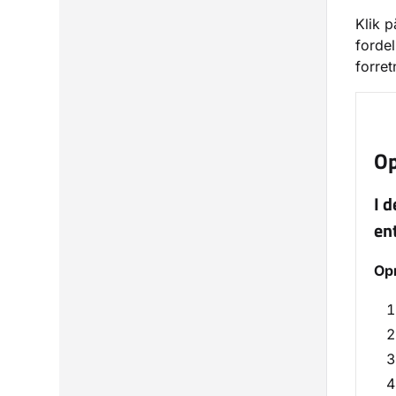
Klik p
fordel
forret
Op
I d
en
Opr